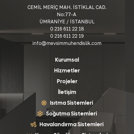
CEMİL MERİÇ MAH. İSTİKLAL CAD.
No:77-A
ÜMRANİYE / İSTANBUL
0 216 611 22 18
0 216 611 22 19
info@mevsimmuhendislik.com
Kurumsal
Hizmetler
Projeler
İletişim
Isıtma Sistemleri
Soğutma Sistemleri
Havalandırma Sistemleri