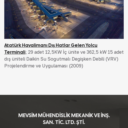
Atatürk Havalimanı Dış Hatlar Gelen Yolcu
Terminali
;
29 adet 12,5KW İç ünite ve 362,5 kW 15 adet
dış üniteli Daikin Su Soğutmalı Değişken Debili (VRV)
Projelendirme ve Uygulaması (2009)
MEVSİM MÜHENDİSLİK MEKANİK VE İNŞ.
SAN. TİC. LTD. ŞTİ.