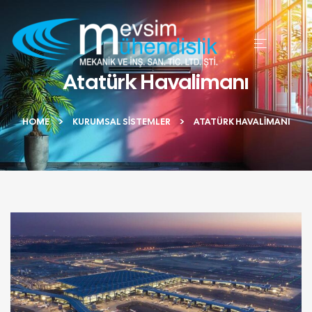
Atatürk Havalimanı
HOME
KURUMSAL SISTEMLER
ATATÜRK HAVALIMANI