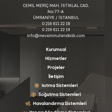
CEMİL MERİÇ MAH. İSTİKLAL CAD.
No:77-A
ÜMRANİYE / İSTANBUL
0 216 611 22 18
0 216 611 22 19
info@mevsimmuhendislik.com
Kurumsal
Hizmetler
Projeler
İletişim
Isıtma Sistemleri
Soğutma Sistemleri
Havalandırma Sistemleri