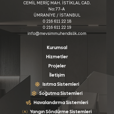
CEMİL MERİÇ MAH. İSTİKLAL CAD.
No:77-A
ÜMRANİYE / İSTANBUL
0 216 611 22 18
0 216 611 22 19
info@mevsimmuhendislik.com
Kurumsal
Hizmetler
Projeler
İletişim
Isıtma Sistemleri
Soğutma Sistemleri
Havalandırma Sistemleri
Yangın Söndürme Sistemleri