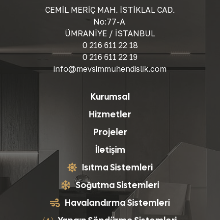
CEMİL MERİÇ MAH. İSTİKLAL CAD.
No:77-A
ÜMRANİYE / İSTANBUL
0 216 611 22 18
0 216 611 22 19
info@mevsimmuhendislik.com
Kurumsal
Hizmetler
Projeler
İletişim
Isıtma Sistemleri
Soğutma Sistemleri
Havalandırma Sistemleri