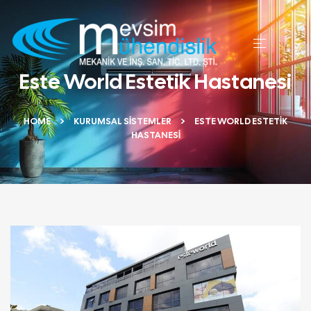
Este World Estetik Hastanesi
HOME
KURUMSAL SISTEMLER
ESTE WORLD ESTETIK
HASTANESI