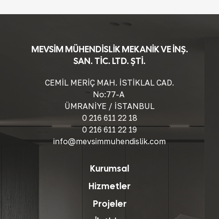
MEVSİM MÜHENDİSLİK MEKANİK VE İNŞ.
SAN. TİC. LTD. ŞTİ.
CEMİL MERİÇ MAH. İSTİKLAL CAD.
No:77-A
ÜMRANİYE / İSTANBUL
0 216 611 22 18
0 216 611 22 19
info@mevsimmuhendislik.com
Kurumsal
Hizmetler
Projeler