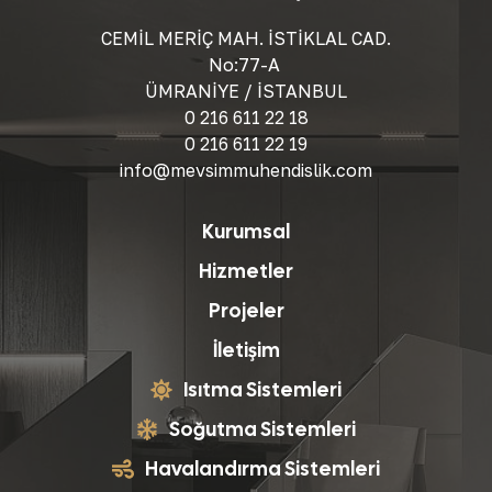
CEMİL MERİÇ MAH. İSTİKLAL CAD.
No:77-A
ÜMRANİYE / İSTANBUL
0 216 611 22 18
0 216 611 22 19
info@mevsimmuhendislik.com
Kurumsal
Hizmetler
Projeler
İletişim
Isıtma Sistemleri
Soğutma Sistemleri
Havalandırma Sistemleri