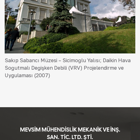
Sakıp Sabancı Müzesi – Sicimoğlu Yalısı; Daikin Hava
Soğutmalı Değişken Debili (VRV) Projelendirme ve
Uygulaması (2007)
MEVSİM MÜHENDİSLİK MEKANİK VE İNŞ.
SAN. TİC. LTD. ŞTİ.