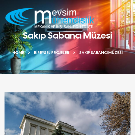
Sakıp Sabancı Müzesi
HOME
BIREYSEL PROJELER
SAKIP SABANCI MÜZESI