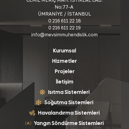
No:77-A
ÜMRANİYE / İSTANBUL
0 216 611 22 18
0 216 611 22 19
info@mevsimmuhendislik.com
Kurumsal
Hizmetler
Projeler
İletişim
Isıtma Sistemleri
Soğutma Sistemleri
Havalandırma Sistemleri
Yangın Söndürme Sistemleri