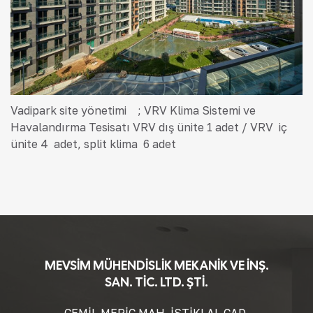
Vadipark site yönetimi ; VRV Klima Sistemi ve
Havalandırma Tesisatı VRV dış ünite 1 adet / VRV iç
ünite 4 adet, split klima 6 adet
MEVSİM MÜHENDİSLİK MEKANİK VE İNŞ.
SAN. TİC. LTD. ŞTİ.
CEMİL MERİÇ MAH. İSTİKLAL CAD.