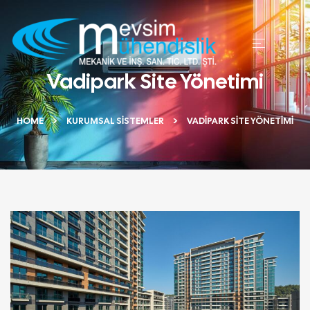
Vadipark Site Yönetimi
HOME
KURUMSAL SISTEMLER
VADIPARK SITE YÖNETIMI