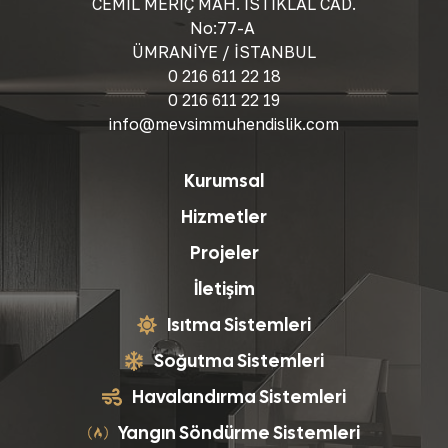
CEMİL MERİÇ MAH. İSTİKLAL CAD.
No:77-A
ÜMRANİYE / İSTANBUL
0 216 611 22 18
0 216 611 22 19
info@mevsimmuhendislik.com
Kurumsal
Hizmetler
Projeler
İletişim
Isıtma Sistemleri
Soğutma Sistemleri
Havalandırma Sistemleri
Yangın Söndürme Sistemleri